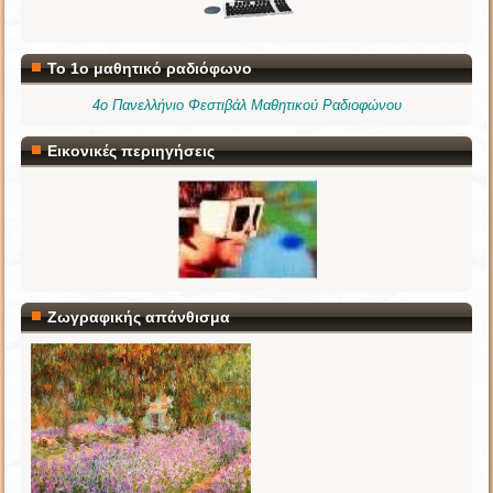
Το 1ο μαθητικό ραδιόφωνο
4ο Πανελλήνιο Φεστιβάλ Μαθητικού Ραδιοφώνου
Εικονικές περιηγήσεις
Ζωγραφικής απάνθισμα