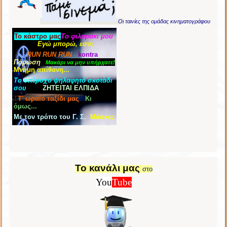
Οι
ταινίες της ομάδας κινηματογράφου
Το κάστρο μας
Το φιλαράκι
μου
Εγώ μπορώ, εσύ
;
RUN RUN RUN
k
ontra
Πόρωση
Μακάρι να μην υπήρχατε!
Μνήμη απίθανη...
Το υπέροχο ψηλαφητό σκοτάδι
σου
ΖΗΤΕΙΤΑΙ ΕΛΠΙΔΑ
Τ
Τ' ωραίο ταξίδι μας
Κι
όμως...
Με τον τρόπο του Γ. Σ.
Μάσκες
Το
κανάλι
μας
στο
You
Tube