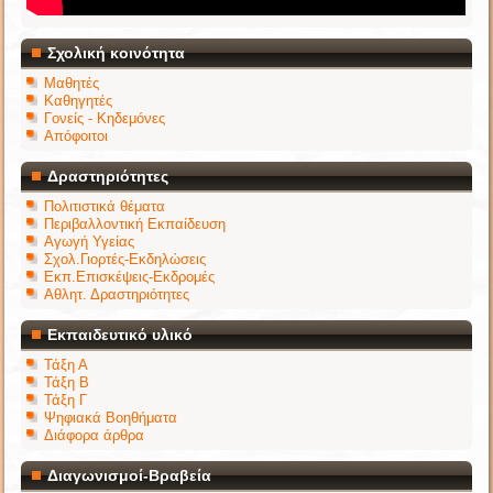
Σχολική κοινότητα
Μαθητές
Καθηγητές
Γονείς - Κηδεμόνες
Απόφοιτοι
Δραστηριότητες
Πολιτιστικά θέματα
Περιβαλλοντική Εκπαίδευση
Αγωγή Υγείας
Σχολ.Γιορτές-Εκδηλώσεις
Εκπ.Επισκέψεις-Εκδρομές
Αθλητ. Δραστηριότητες
Εκπαιδευτικό υλικό
Τάξη Α
Τάξη Β
Τάξη Γ
Ψηφιακά Βοηθήματα
Διάφορα άρθρα
Διαγωνισμοί-Βραβεία