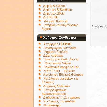
Δήμος Καβάλας
Δημοτική Βιβλιοθήκη
Δημοτικό Ωδείο
ΔΗ.ΠΕ.ΘΕ.
Μουσείο Καπνού
Ιστορικό και Λογοτεχνικό
Συντονίστ
Αρχείο
Χρήσιμοι Σύνδεσμοι
Υπουργείο ΠΟΠΑΙΘ
Παιδαγωγικό Ινστιτούτο
Ψηφιακό Σχολείο
ΔΔΕ Καβάλας
Πανελλήνιο Σχολ. Δίκτυο
Ηλεκτρονικά Λεξικά
Πολυτονική γραφή on line
Η ΕΡΤ πάει... σχολείο
Αρχείο του Εθνικού Θεάτρου
Κατάλογος μουσείων της
Ελλάδας
Ασφαλές διαδίκτυο
Επαγγελματικός
προσανατολισμός
Διαδραστική πύλη εφήβων
Συνήγορος του παιδιού
Φωτόδεντρο