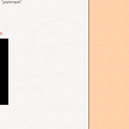
 "χειρονομία".
υς