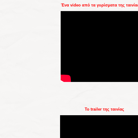
Ένα video από τα γυρίσματα της ταινία
Το trailer της ταινίας