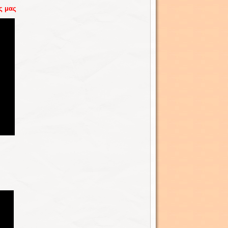
ς μας