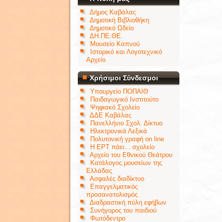
Δήμος Καβάλας
Δημοτική Βιβλιοθήκη
Δημοτικό Ωδείο
ΔΗ.ΠΕ.ΘΕ.
Μουσείο Καπνού
Ιστορικό και Λογοτεχνικό
Αρχείο
Χρήσιμοι Σύνδεσμοι
Υπουργείο ΠΟΠΑΙΘ
Παιδαγωγικό Ινστιτούτο
Ψηφιακό Σχολείο
ΔΔΕ Καβάλας
Πανελλήνιο Σχολ. Δίκτυο
Ηλεκτρονικά Λεξικά
Πολυτονική γραφή on line
Η ΕΡΤ πάει... σχολείο
Αρχείο του Εθνικού Θεάτρου
Κατάλογος μουσείων της
Ελλάδας
Ασφαλές διαδίκτυο
Επαγγελματικός
προσανατολισμός
Διαδραστική πύλη εφήβων
Συνήγορος του παιδιού
Φωτόδεντρο