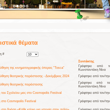
ιστικά θέματα
η #
Συντάκτης
Γράφτηκε από το
θηση της κινηματογραφικής όπερας "Tosca"
Κωνσταντάκη Νίνα
θηση θεατρικής παράστασης - Δεκέμβριος 2024
Γράφτηκε από τον/τη
Γράφτηκε από τον
ύθηση θεατρικής παράστασης
Κωνσταντάκη Νίνα
 του Σχολείου μας στο Cosmopolis Festival
Γράφτηκε από τον/τ
 στο Cosmopolis Festival
Γράφτηκε από τον/τ
 στη δράση «Κάθε κτίριο μια ιστορία στην πόλη»
Γράφτηκε από τον/τ