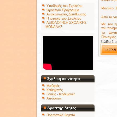
Υποδομές του Σχολείου
Μάσκες- Σ
Ωρολόγιο Πρόγραμμα
Ανακοινώσεις Διεύθυνσης
Από τα γυ
Η ιστορία του Σχολείου
ΑΞΙΟΛΟΓΗΣΗ ΣΧΟΛΙΚΗΣ
Με τον τ
ΜΟΝΑΔΑΣ
του ποιήμ
1ο Φεστι
Παναγίας
Σελίδα 1 
Έναρξη
Σχολική κοινότητα
Μαθητές
Καθηγητές
Γονείς - Κηδεμόνες
Απόφοιτοι
Δραστηριότητες
Πολιτιστικά θέματα