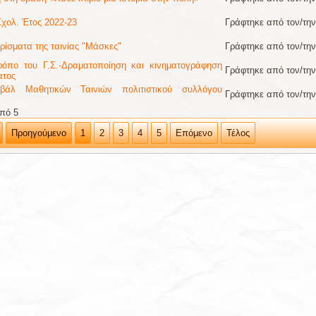
χολ. Έτος 2022-23
Γράφτηκε από τον/τ
ρίσματα της ταινίας "Μάσκες"
Γράφτηκε από τον/τ
ρόπο του Γ.Σ.-Δραματοποίηση και κινηματογράφηση
Γράφτηκε από τον/τ
ατος
βάλ Μαθητικών Ταινιών πολιτιστικού συλλόγου
Γράφτηκε από τον/τ
από 5
Προηγούμενο
1
2
3
4
5
Επόμενο
Τέλος