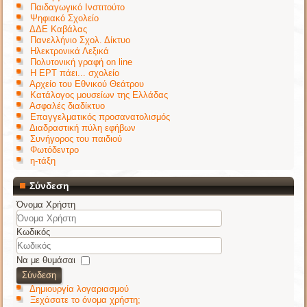
Παιδαγωγικό Ινστιτούτο
Ψηφιακό Σχολείο
ΔΔΕ Καβάλας
Πανελλήνιο Σχολ. Δίκτυο
Ηλεκτρονικά Λεξικά
Πολυτονική γραφή on line
Η ΕΡΤ πάει... σχολείο
Αρχείο του Εθνικού Θεάτρου
Κατάλογος μουσείων της Ελλάδας
Ασφαλές διαδίκτυο
Επαγγελματικός προσανατολισμός
Διαδραστική πύλη εφήβων
Συνήγορος του παιδιού
Φωτόδεντρο
η-τάξη
Σύνδεση
Όνομα Χρήστη
Κωδικός
Να με θυμάσαι
Σύνδεση
Δημιουργία λογαριασμού
Ξεχάσατε το όνομα χρήστη;