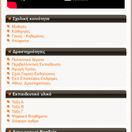
Σχολική κοινότητα
Μαθητές
Καθηγητές
Γονείς - Κηδεμόνες
Απόφοιτοι
Δραστηριότητες
Πολιτιστικά θέματα
Περιβαλλοντική Εκπαίδευση
Αγωγή Υγείας
Σχολ.Γιορτές-Εκδηλώσεις
Εκπ.Επισκέψεις-Εκδρομές
Αθλητ. Δραστηριότητες
Εκπαιδευτικό υλικό
Τάξη Α
Τάξη Β
Τάξη Γ
Ψηφιακά Βοηθήματα
Διάφορα άρθρα
Διαγωνισμοί-Βραβεία