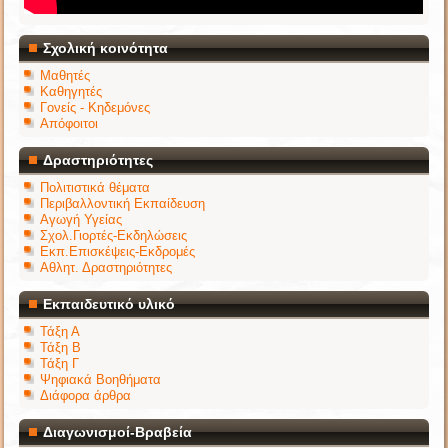
Σχολική κοινότητα
Μαθητές
Καθηγητές
Γονείς - Κηδεμόνες
Απόφοιτοι
Δραστηριότητες
Πολιτιστικά θέματα
Περιβαλλοντική Εκπαίδευση
Αγωγή Υγείας
Σχολ.Γιορτές-Εκδηλώσεις
Εκπ.Επισκέψεις-Εκδρομές
Αθλητ. Δραστηριότητες
Εκπαιδευτικό υλικό
Τάξη Α
Τάξη Β
Τάξη Γ
Ψηφιακά Βοηθήματα
Διάφορα άρθρα
Διαγωνισμοί-Βραβεία