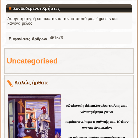
Συνδεδεμένοι Χρήστες
Αυτήν τη στιγμή επισκέπτονται τον ιστότοπό μας 2 guests και
κανένα μέλος
461576
Εμφανίσεις Άρθρων
Uncategorised
Καλώς ήρθατε
«Ο ιδανικός δάσκαλος είναι εκείνος που
γίνεται γέφυρα
για να
περάσει αντίπερα ο μαθητής του.
Κι όταν
πια του διευκολύνει
το πέρασμα, αφήνεται χαρούμενα
να