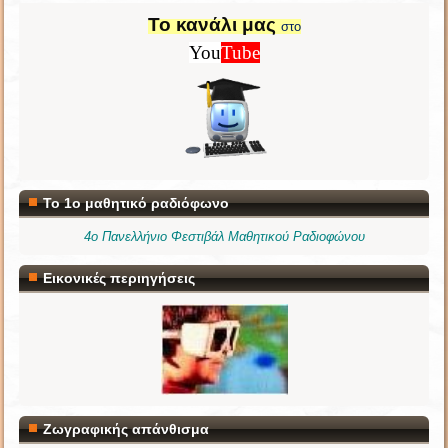
Το
κανάλι
μας
στο
You
Tube
Το 1ο μαθητικό ραδιόφωνο
4ο Πανελλήνιο Φεστιβάλ Μαθητικού Ραδιοφώνου
Εικονικές περιηγήσεις
Ζωγραφικής απάνθισμα