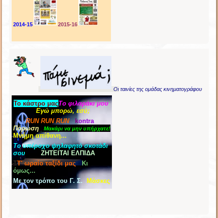
2014-15
2015-16
Οι
ταινίες της ομάδας κινηματογράφου
Το κάστρο μας
Το φιλαράκι
μου
Εγώ μπορώ, εσύ
;
RUN RUN RUN
k
ontra
Πόρωση
Μακάρι να μην υπήρχατε!
Μνήμη απίθανη...
Το υπέροχο ψηλαφητό σκοτάδι
σου
ΖΗΤΕΙΤΑΙ ΕΛΠΙΔΑ
Τ
Τ' ωραίο ταξίδι μας
Κι
όμως...
Με τον τρόπο του Γ. Σ.
Μάσκες