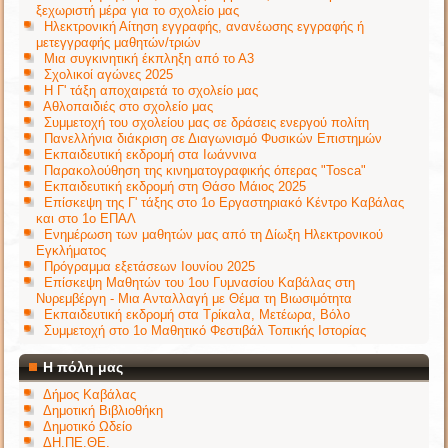
ξεχωριστή μέρα για το σχολείο μας
Ηλεκτρονική Αίτηση εγγραφής, ανανέωσης εγγραφής ή
μετεγγραφής μαθητών/τριών
Μια συγκινητική έκπληξη από το Α3
Σχολικοί αγώνες 2025
Η Γ' τάξη αποχαιρετά το σχολείο μας
Αθλοπαιδιές στο σχολείο μας
Συμμετοχή του σχολείου μας σε δράσεις ενεργού πολίτη
Πανελλήνια διάκριση σε Διαγωνισμό Φυσικών Επιστημών
Εκπαιδευτική εκδρομή στα Ιωάννινα
Παρακολούθηση της κινηματογραφικής όπερας "Tosca"
Εκπαιδευτική εκδρομή στη Θάσο Μάιος 2025
Επίσκεψη της Γ' τάξης στο 1ο Εργαστηριακό Κέντρο Καβάλας
και στο 1ο ΕΠΑΛ
Ενημέρωση των μαθητών μας από τη Δίωξη Ηλεκτρονικού
Εγκλήματος
Πρόγραμμα εξετάσεων Ιουνίου 2025
Επίσκεψη Μαθητών του 1ου Γυμνασίου Καβάλας στη
Νυρεμβέργη - Μια Ανταλλαγή με Θέμα τη Βιωσιμότητα
Εκπαιδευτική εκδρομή στα Τρίκαλα, Μετέωρα, Βόλο
Συμμετοχή στο 1ο Μαθητικό Φεστιβάλ Τοπικής Ιστορίας
Η πόλη μας
Δήμος Καβάλας
Δημοτική Βιβλιοθήκη
Δημοτικό Ωδείο
ΔΗ.ΠΕ.ΘΕ.