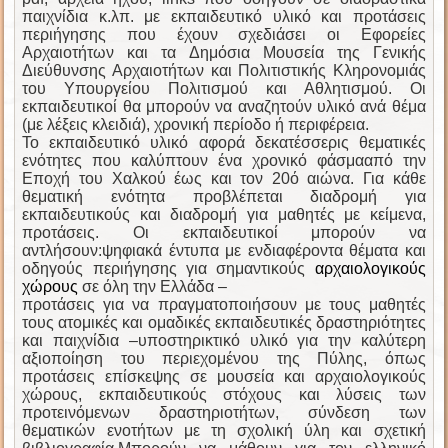
παιχνίδια κ.λπ. με εκπαιδευτικό υλικό και προτάσεις
περιήγησης που έχουν σχεδιάσει οι Εφορείες
Αρχαιοτήτων και τα Δημόσια Μουσεία της Γενικής
Διεύθυνσης Αρχαιοτήτων και Πολιτιστικής Κληρονομιάς
του Υπουργείου Πολιτισμού και Αθλητισμού. Οι
εκπαιδευτικοί θα μπορούν να αναζητούν υλικό ανά θέμα
(με λέξεις κλειδιά), χρονική περίοδο ή περιφέρεια.
Το εκπαιδευτικό υλικό αφορά δεκατέσσερις θεματικές
ενότητες που καλύπτουν ένα χρονικό φάσμα
από την
Εποχή του Χαλκού έως και τον 20ό αιώνα. Για κάθε
θεματική ενότητα προβλέπεται διαδρομή για
εκπαιδευτικούς και διαδρομή για μαθητές με κείμενα,
προτάσεις.
Οι εκπαιδευτικοί μ
πορούν να
αντλήσουν:
ψηφιακά έντυπα με ενδιαφέροντα θέματα και
οδηγούς περιήγησης για σημαντικούς
αρχαιολογι
κούς
χώρους
σε όλη την Ελλάδα –
προτάσεις για να πραγματοποιήσουν με τους μαθητές
τους ατομικές και ομαδικές εκπαιδευτικές δραστηριότητες
και παιχνίδια –
υποστηρικτικό υλικό για την καλύτερη
αξιοποίηση του περιεχομένου της Πύλης, όπως
προτάσεις επίσκεψης σε μουσεία και αρχαιολογικούς
χώρους, εκπαιδευτικούς στόχους και λύσεις των
προτεινόμενων δραστηριοτήτων, σύνδεση των
θεματικών ενοτήτων με τη σχολική ύλη και σχετική