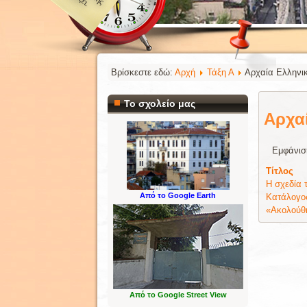
Βρίσκεστε εδώ:
Αρχή
Τάξη Α
Αρχαία Ελληνι
Το σχολείο μας
Αρχα
Εμφάνισ
Τίτλος
Η σχεδία 
Από το Google Earth
Κατάλογος
«Ακολούθη
Από το Google Street View