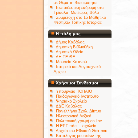
με Θέμα τη Βιωσιμότητα
Εκπαιδευτική εκδρομή στα
Τρίκαλα, Μετέωρα, Βόλο
Συμμετοχή στο 1ο Μαθητικό
Φεστιβάλ Τοπικής Ιστορίας
Η πόλη μας
Δήμος Καβάλας
Δημοτική Βιβλιοθήκη
Δημοτικό Ωδείο
ΔΗ.ΠΕ.ΘΕ.
Μουσείο Καπνού
Ιστορικό και Λογοτεχνικό
Αρχείο
Χρήσιμοι Σύνδεσμοι
Υπουργείο ΠΟΠΑΙΘ
Παιδαγωγικό Ινστιτούτο
Ψηφιακό Σχολείο
ΔΔΕ Καβάλας
Πανελλήνιο Σχολ. Δίκτυο
Ηλεκτρονικά Λεξικά
Πολυτονική γραφή on line
Η ΕΡΤ πάει... σχολείο
Αρχείο του Εθνικού Θεάτρου
Κατάλογος μουσείων της