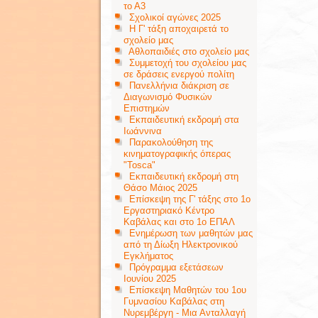
το Α3
Σχολικοί αγώνες 2025
Η Γ' τάξη αποχαιρετά το
σχολείο μας
Αθλοπαιδιές στο σχολείο μας
Συμμετοχή του σχολείου μας
σε δράσεις ενεργού πολίτη
Πανελλήνια διάκριση σε
Διαγωνισμό Φυσικών
Επιστημών
Εκπαιδευτική εκδρομή στα
Ιωάννινα
Παρακολούθηση της
κινηματογραφικής όπερας
"Tosca"
Εκπαιδευτική εκδρομή στη
Θάσο Μάιος 2025
Επίσκεψη της Γ' τάξης στο 1ο
Εργαστηριακό Κέντρο
Καβάλας και στο 1ο ΕΠΑΛ
Ενημέρωση των μαθητών μας
από τη Δίωξη Ηλεκτρονικού
Εγκλήματος
Πρόγραμμα εξετάσεων
Ιουνίου 2025
Επίσκεψη Μαθητών του 1ου
Γυμνασίου Καβάλας στη
Νυρεμβέργη - Μια Ανταλλαγή