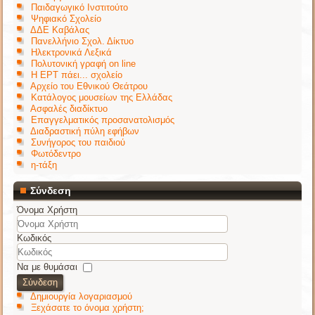
Παιδαγωγικό Ινστιτούτο
Ψηφιακό Σχολείο
ΔΔΕ Καβάλας
Πανελλήνιο Σχολ. Δίκτυο
Ηλεκτρονικά Λεξικά
Πολυτονική γραφή on line
Η ΕΡΤ πάει... σχολείο
Αρχείο του Εθνικού Θεάτρου
Κατάλογος μουσείων της Ελλάδας
Ασφαλές διαδίκτυο
Επαγγελματικός προσανατολισμός
Διαδραστική πύλη εφήβων
Συνήγορος του παιδιού
Φωτόδεντρο
η-τάξη
Σύνδεση
Όνομα Χρήστη
Κωδικός
Να με θυμάσαι
Σύνδεση
Δημιουργία λογαριασμού
Ξεχάσατε το όνομα χρήστη;