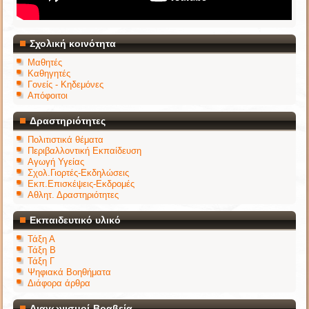
Σχολική κοινότητα
Μαθητές
Καθηγητές
Γονείς - Κηδεμόνες
Απόφοιτοι
Δραστηριότητες
Πολιτιστικά θέματα
Περιβαλλοντική Εκπαίδευση
Αγωγή Υγείας
Σχολ.Γιορτές-Εκδηλώσεις
Εκπ.Επισκέψεις-Εκδρομές
Αθλητ. Δραστηριότητες
Εκπαιδευτικό υλικό
Τάξη Α
Τάξη Β
Τάξη Γ
Ψηφιακά Βοηθήματα
Διάφορα άρθρα
Διαγωνισμοί-Βραβεία