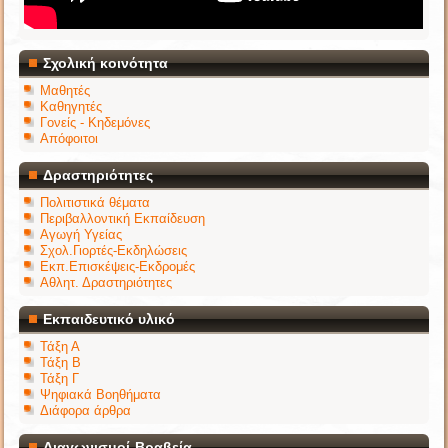
Σχολική κοινότητα
Μαθητές
Καθηγητές
Γονείς - Κηδεμόνες
Απόφοιτοι
Δραστηριότητες
Πολιτιστικά θέματα
Περιβαλλοντική Εκπαίδευση
Αγωγή Υγείας
Σχολ.Γιορτές-Εκδηλώσεις
Εκπ.Επισκέψεις-Εκδρομές
Αθλητ. Δραστηριότητες
Εκπαιδευτικό υλικό
Τάξη Α
Τάξη Β
Τάξη Γ
Ψηφιακά Βοηθήματα
Διάφορα άρθρα
Διαγωνισμοί-Βραβεία