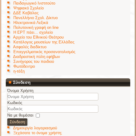
Παιδαγωγικό Ινστιτούτο
Ψηφιακό Σχολείο
ΔΔΕ Καβάλας
Πανελλήνιο Σχολ. Δίκτυο
Ηλεκτρονικά Λεξικά
Πολυτονική γραφή on line
Η ΕΡΤ πάει... σχολείο
Αρχείο του Εθνικού Θεάτρου
Κατάλογος μουσείων της Ελλάδας
Ασφαλές διαδίκτυο
Επαγγελματικός προσανατολισμός
Διαδραστική πύλη εφήβων
Συνήγορος του παιδιού
Φωτόδεντρο
η-τάξη
Σύνδεση
Όνομα Χρήστη
Κωδικός
Να με θυμάσαι
Σύνδεση
Δημιουργία λογαριασμού
Ξεχάσατε το όνομα χρήστη;