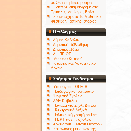
με Θέμα τη Βιωσιμότητα
Εκπαιδευτική εκδρομή στα
Τρίκαλα, Μετέωρα, Βόλο
Συμμετοχή στο 1ο Μαθητικό
Φεστιβάλ Τοπικής Ιστορίας
Η πόλη μας
Δήμος Καβάλας
Δημοτική Βιβλιοθήκη
Δημοτικό Ωδείο
ΔΗ.ΠΕ.ΘΕ.
Μουσείο Καπνού
Ιστορικό και Λογοτεχνικό
Αρχείο
Χρήσιμοι Σύνδεσμοι
Υπουργείο ΠΟΠΑΙΘ
Παιδαγωγικό Ινστιτούτο
Ψηφιακό Σχολείο
ΔΔΕ Καβάλας
Πανελλήνιο Σχολ. Δίκτυο
Ηλεκτρονικά Λεξικά
Πολυτονική γραφή on line
Η ΕΡΤ πάει... σχολείο
Αρχείο του Εθνικού Θεάτρου
Κατάλογος μουσείων της