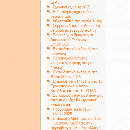
το Α3
Σχολικοί αγώνες 2025
Η Γ' τάξη αποχαιρετά το
σχολείο μας
Αθλοπαιδιές στο σχολείο μας
Συμμετοχή του σχολείου μας
σε δράσεις ενεργού πολίτη
Πανελλήνια διάκριση σε
Διαγωνισμό Φυσικών
Επιστημών
Εκπαιδευτική εκδρομή στα
Ιωάννινα
Παρακολούθηση της
κινηματογραφικής όπερας
"Tosca"
Εκπαιδευτική εκδρομή στη
Θάσο Μάιος 2025
Επίσκεψη της Γ' τάξης στο 1ο
Εργαστηριακό Κέντρο
Καβάλας και στο 1ο ΕΠΑΛ
Ενημέρωση των μαθητών μας
από τη Δίωξη Ηλεκτρονικού
Εγκλήματος
Πρόγραμμα εξετάσεων
Ιουνίου 2025
Επίσκεψη Μαθητών του 1ου
Γυμνασίου Καβάλας στη
Νυρεμβέργη - Μια Ανταλλαγή