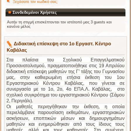
Ξεχάσατε τον κωδικό σας;
Συνδεδεμένοι Χρήστες
Αυτήν τη στιγμή επισκέπτονται τον ιστότοπό μας 3 guests και
κανένα μέλος
Διδακτική επίσκεψη στο 1ο Εργαστ. Κέντρο
Καβάλας
Στα πλαίσια του Σχολικού Επαγγελματικού
Προσανατολισμού, πραγματοποιήθηκε στις 19 Απριλίου
διδακτική επίσκεψη μαθητών της Γ’ τάξης του Γυμνασίου
μας, στην καθιερωμένη ετήσια έκθεση του 1ου
Εργαστηριακού Κέντρου Καβάλας, που γίνεται σε
συνεργασία με το 1ο, 2ο, 4ο ΕΠΑ.Λ. Καβάλας, στο
σχολικό συγκρότημα του εργαστηριακού Κέντρου (Σάμου
2, Περιγιάλι).
Οι μαθητές περιηγήθηκαν την έκθεση, η οποία
περιελάμβανε παρουσίαση εκθεμάτων, εργαστηριακών
ασκήσεων, εποπτικών μέσων και δημιουργημάτων
μαθητών και ενημερώθηκαν από τους ίδιους τους
μαθητές, αλλά και τους καθηγητές. Στη συνέχεια,