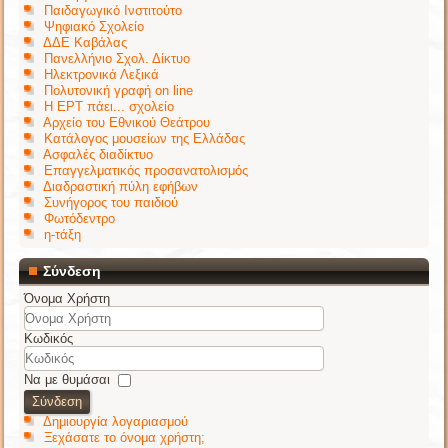
Παιδαγωγικό Ινστιτούτο
Ψηφιακό Σχολείο
ΔΔΕ Καβάλας
Πανελλήνιο Σχολ. Δίκτυο
Ηλεκτρονικά Λεξικά
Πολυτονική γραφή on line
Η ΕΡΤ πάει... σχολείο
Αρχείο του Εθνικού Θεάτρου
Κατάλογος μουσείων της Ελλάδας
Ασφαλές διαδίκτυο
Επαγγελματικός προσανατολισμός
Διαδραστική πύλη εφήβων
Συνήγορος του παιδιού
Φωτόδεντρο
η-τάξη
Σύνδεση
Όνομα Χρήστη
Κωδικός
Να με θυμάσαι
Σύνδεση
Δημιουργία λογαριασμού
Ξεχάσατε το όνομα χρήστη;