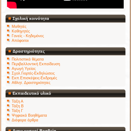
Σχολική κοινότητα
Μαθητές
Καθηγητές
Γονείς - Κηδεμόνες
Απόφοιτοι
Δραστηριότητες
Πολιτιστικά θέματα
Περιβαλλοντική Εκπαίδευση
Αγωγή Υγείας
Σχολ.Γιορτές-Εκδηλώσεις
Εκπ.Επισκέψεις-Εκδρομές
Αθλητ. Δραστηριότητες
Εκπαιδευτικό υλικό
Τάξη Α
Τάξη Β
Τάξη Γ
Ψηφιακά Βοηθήματα
Διάφορα άρθρα
Διαγωνισμοί-Βραβεία