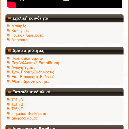
Σχολική κοινότητα
Μαθητές
Καθηγητές
Γονείς - Κηδεμόνες
Απόφοιτοι
Δραστηριότητες
Πολιτιστικά θέματα
Περιβαλλοντική Εκπαίδευση
Αγωγή Υγείας
Σχολ.Γιορτές-Εκδηλώσεις
Εκπ.Επισκέψεις-Εκδρομές
Αθλητ. Δραστηριότητες
Εκπαιδευτικό υλικό
Τάξη Α
Τάξη Β
Τάξη Γ
Ψηφιακά Βοηθήματα
Διάφορα άρθρα
Διαγωνισμοί-Βραβεία