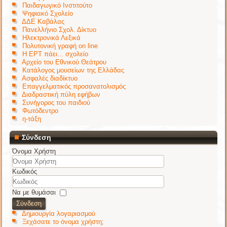
Παιδαγωγικό Ινστιτούτο
Ψηφιακό Σχολείο
ΔΔΕ Καβάλας
Πανελλήνιο Σχολ. Δίκτυο
Ηλεκτρονικά Λεξικά
Πολυτονική γραφή on line
Η ΕΡΤ πάει... σχολείο
Αρχείο του Εθνικού Θεάτρου
Κατάλογος μουσείων της Ελλάδας
Ασφαλές διαδίκτυο
Επαγγελματικός προσανατολισμός
Διαδραστική πύλη εφήβων
Συνήγορος του παιδιού
Φωτόδεντρο
η-τάξη
Σύνδεση
Όνομα Χρήστη
Κωδικός
Να με θυμάσαι
Σύνδεση
Δημιουργία λογαριασμού
Ξεχάσατε το όνομα χρήστη;