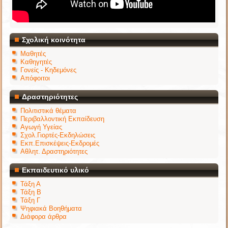
Σχολική κοινότητα
Μαθητές
Καθηγητές
Γονείς - Κηδεμόνες
Απόφοιτοι
Δραστηριότητες
Πολιτιστικά θέματα
Περιβαλλοντική Εκπαίδευση
Αγωγή Υγείας
Σχολ.Γιορτές-Εκδηλώσεις
Εκπ.Επισκέψεις-Εκδρομές
Αθλητ. Δραστηριότητες
Εκπαιδευτικό υλικό
Τάξη Α
Τάξη Β
Τάξη Γ
Ψηφιακά Βοηθήματα
Διάφορα άρθρα