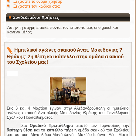
Ξεχάσατε το όνομα χρήστη;
Ξεχάσατε τον κωδικό σας;
Συνδεδεμένοι Χρήστες
Αυτήν τη στιγμή επισκέπτονται τον ιστότοπό μας one guest και
κανένα μέλος
Ημιτελικοί αγώνες σκακιού Ανατ. Μακεδονίας ?
Θράκης: 2η θέση και κύπελλο στην ομάδα σκακιού
του Σχολείου μας!
Στις 3 και 4 Μαρτίου έγιναν στην Αλεξανδρούπολη οι ημιτελικοί
αγώνες σκακιού Ανατολικής Μακεδονίας–Θράκης
του Πανελλήνιου
Σχολικού Πρωταθλήματος.
Στο
Ομαδικό Πρωτάθλημα
μεταξύ των Γυμνασίων,
την
δεύτερη θέση και το κύπελλο
πήρε η ομάδα σκακιού του Σχολείου
μας με τους: Μιχαηλίδου Μαγδαληνή , Μακέδο Ιωάννη, Λέσι Μάριο