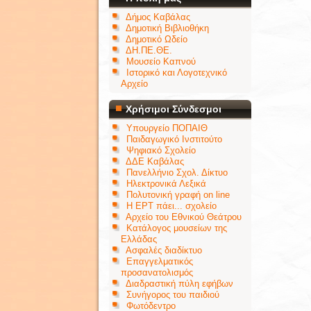
Δήμος Καβάλας
Δημοτική Βιβλιοθήκη
Δημοτικό Ωδείο
ΔΗ.ΠΕ.ΘΕ.
Μουσείο Καπνού
Ιστορικό και Λογοτεχνικό
Αρχείο
Χρήσιμοι Σύνδεσμοι
Υπουργείο ΠΟΠΑΙΘ
Παιδαγωγικό Ινστιτούτο
Ψηφιακό Σχολείο
ΔΔΕ Καβάλας
Πανελλήνιο Σχολ. Δίκτυο
Ηλεκτρονικά Λεξικά
Πολυτονική γραφή on line
Η ΕΡΤ πάει... σχολείο
Αρχείο του Εθνικού Θεάτρου
Κατάλογος μουσείων της
Ελλάδας
Ασφαλές διαδίκτυο
Επαγγελματικός
προσανατολισμός
Διαδραστική πύλη εφήβων
Συνήγορος του παιδιού
Φωτόδεντρο