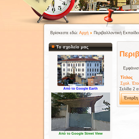
Βρίσκεστε εδώ:
Αρχή
Περιβαλλοντική Εκπαίδε
Το σχολείο μας
Περι
Εμφάνισ
Τίτλος
Σχολ. Έτο
Σελίδα 2 
Από το Google Earth
Έναρξη
Από το Google Street View