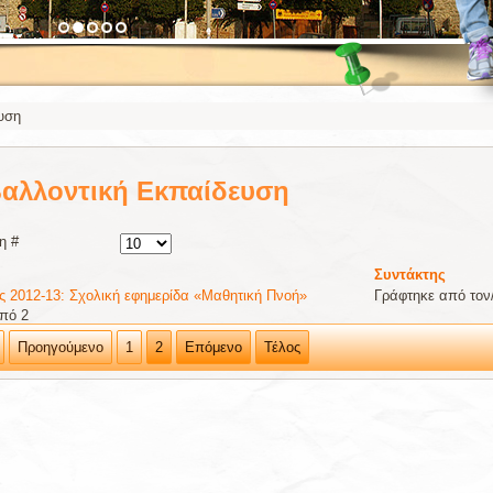
υση
βαλλοντική Εκπαίδευση
η #
Συντάκτης
ς 2012-13: Σχολική εφημερίδα «Μαθητική Πνοή»
Γράφτηκε από τον
από 2
Προηγούμενο
1
2
Επόμενο
Τέλος