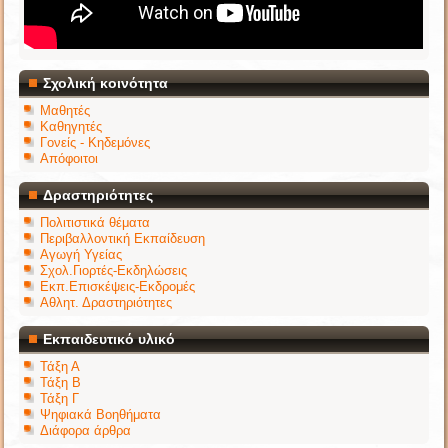
Σχολική κοινότητα
Μαθητές
Καθηγητές
Γονείς - Κηδεμόνες
Απόφοιτοι
Δραστηριότητες
Πολιτιστικά θέματα
Περιβαλλοντική Εκπαίδευση
Αγωγή Υγείας
Σχολ.Γιορτές-Εκδηλώσεις
Εκπ.Επισκέψεις-Εκδρομές
Αθλητ. Δραστηριότητες
Εκπαιδευτικό υλικό
Τάξη Α
Τάξη Β
Τάξη Γ
Ψηφιακά Βοηθήματα
Διάφορα άρθρα