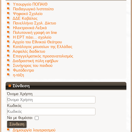
Υπουργείο ΠΟΠΑΙΘ
Παιδαγωγικό Ινστιτούτο
Ψηφιακό Σχολείο
ΔΔΕ Καβάλας
Πανελλήνιο Σχολ. Δίκτυο
Ηλεκτρονικά Λεξικά
Πολυτονική γραφή on line
Η ΕΡΤ πάει... σχολείο
Αρχείο του Εθνικού Θεάτρου
Κατάλογος μουσείων της Ελλάδας
Ασφαλές διαδίκτυο
Επαγγελματικός προσανατολισμός
Διαδραστική πύλη εφήβων
Συνήγορος του παιδιού
Φωτόδεντρο
η-τάξη
Σύνδεση
Όνομα Χρήστη
Κωδικός
Να με θυμάσαι
Σύνδεση
Δημιουργία λογαριασμού