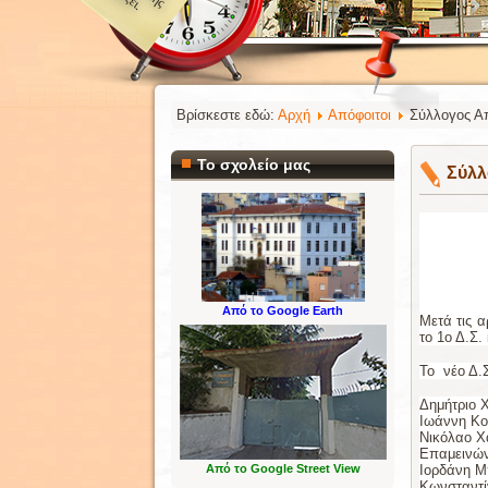
Βρίσκεστε εδώ:
Αρχή
Απόφοιτοι
Σύλλογος Α
Το σχολείο μας
Σύλλ
Από το Google Earth
Μετά τις 
το 1ο Δ.Σ.
Το νέο Δ.
Δημήτριο 
Ιωάννη Κο
Νικόλαο Χ
Επαμεινών
Από το Google Street View
Ιορδάνη Μ
Κωνσταντί