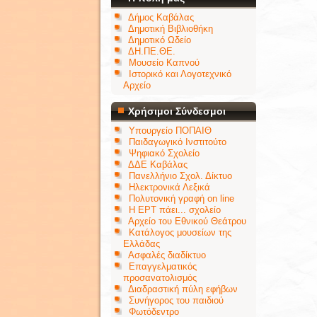
Δήμος Καβάλας
Δημοτική Βιβλιοθήκη
Δημοτικό Ωδείο
ΔΗ.ΠΕ.ΘΕ.
Μουσείο Καπνού
Ιστορικό και Λογοτεχνικό
Αρχείο
Χρήσιμοι Σύνδεσμοι
Υπουργείο ΠΟΠΑΙΘ
Παιδαγωγικό Ινστιτούτο
Ψηφιακό Σχολείο
ΔΔΕ Καβάλας
Πανελλήνιο Σχολ. Δίκτυο
Ηλεκτρονικά Λεξικά
Πολυτονική γραφή on line
Η ΕΡΤ πάει... σχολείο
Αρχείο του Εθνικού Θεάτρου
Κατάλογος μουσείων της
Ελλάδας
Ασφαλές διαδίκτυο
Επαγγελματικός
προσανατολισμός
Διαδραστική πύλη εφήβων
Συνήγορος του παιδιού
Φωτόδεντρο