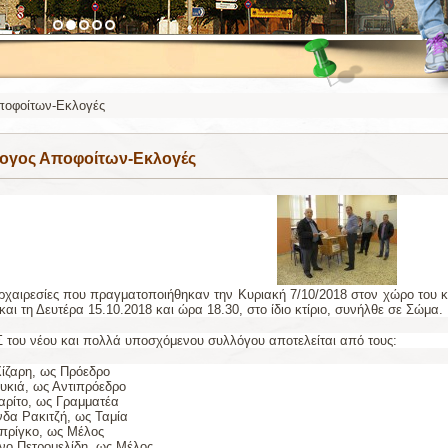
ποφοίτων-Εκλογές
ογος Αποφοίτων-Εκλογές
αρχαιρεσίες που πραγματοποιήθηκαν την Κυριακή 7/10/2018 στον χώρο του κ
 και τη Δευτέρα 15.10.2018 και ώρα 18.30, στο ίδιο κτίριο, συνήλθε σε Σώμα.
Σ του νέου και πολλά υποσχόμενου συλλόγου αποτελείται από τους:
Χίζαρη, ως Πρόεδρο
υκιά, ως Αντιπρόεδρο
αρίτο, ως Γραμματέα
δα Ρακιτζή, ως Ταμία
πρίγκο, ως Μέλος
νο Πετρομελίδη, ως Μέλος