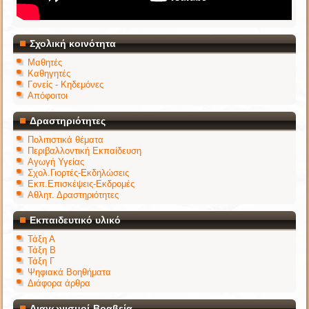
Σχολική κοινότητα
Μαθητές
Καθηγητές
Γονείς - Κηδεμόνες
Απόφοιτοι
Δραστηριότητες
Πολιτιστικά θέματα
Περιβαλλοντική Εκπαίδευση
Αγωγή Υγείας
Σχολ.Γιορτές-Εκδηλώσεις
Εκπ.Επισκέψεις-Εκδρομές
Αθλητ. Δραστηριότητες
Εκπαιδευτικό υλικό
Τάξη Α
Τάξη Β
Τάξη Γ
Ψηφιακά Βοηθήματα
Διάφορα άρθρα
Διαγωνισμοί-Βραβεία