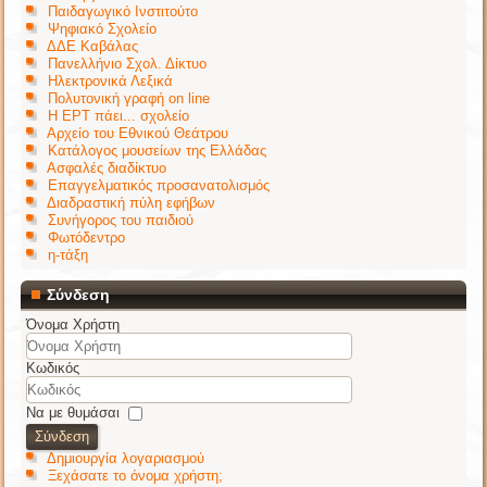
Παιδαγωγικό Ινστιτούτο
Ψηφιακό Σχολείο
ΔΔΕ Καβάλας
Πανελλήνιο Σχολ. Δίκτυο
Ηλεκτρονικά Λεξικά
Πολυτονική γραφή on line
Η ΕΡΤ πάει... σχολείο
Αρχείο του Εθνικού Θεάτρου
Κατάλογος μουσείων της Ελλάδας
Ασφαλές διαδίκτυο
Επαγγελματικός προσανατολισμός
Διαδραστική πύλη εφήβων
Συνήγορος του παιδιού
Φωτόδεντρο
η-τάξη
Σύνδεση
Όνομα Χρήστη
Κωδικός
Να με θυμάσαι
Σύνδεση
Δημιουργία λογαριασμού
Ξεχάσατε το όνομα χρήστη;