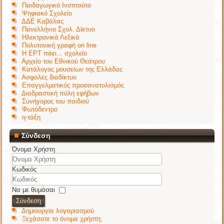
Παιδαγωγικό Ινστιτούτο
Ψηφιακό Σχολείο
ΔΔΕ Καβάλας
Πανελλήνιο Σχολ. Δίκτυο
Ηλεκτρονικά Λεξικά
Πολυτονική γραφή on line
Η ΕΡΤ πάει... σχολείο
Αρχείο του Εθνικού Θεάτρου
Κατάλογος μουσείων της Ελλάδας
Ασφαλές διαδίκτυο
Επαγγελματικός προσανατολισμός
Διαδραστική πύλη εφήβων
Συνήγορος του παιδιού
Φωτόδεντρο
η-τάξη
Σύνδεση
Όνομα Χρήστη
Κωδικός
Να με θυμάσαι
Σύνδεση
Δημιουργία λογαριασμού
Ξεχάσατε το όνομα χρήστη;