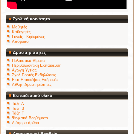
Σχολική κοινότητα
Μαθητές
Καθηγητές
Γονείς - Κηδεμόνες
Απόφοιτοι
Δραστηριότητες
Πολιτιστικά θέματα
Περιβαλλοντική Εκπαίδευση
Αγωγή Υγείας
Σχολ.Γιορτές-Εκδηλώσεις
Εκπ.Επισκέψεις-Εκδρομές
Αθλητ. Δραστηριότητες
Εκπαιδευτικό υλικό
Τάξη Α
Τάξη Β
Τάξη Γ
Ψηφιακά Βοηθήματα
Διάφορα άρθρα
Διαγωνισμοί-Βραβεία