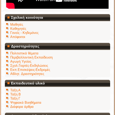
Σχολική κοινότητα
Μαθητές
Καθηγητές
Γονείς - Κηδεμόνες
Απόφοιτοι
Δραστηριότητες
Πολιτιστικά θέματα
Περιβαλλοντική Εκπαίδευση
Αγωγή Υγείας
Σχολ.Γιορτές-Εκδηλώσεις
Εκπ.Επισκέψεις-Εκδρομές
Αθλητ. Δραστηριότητες
Εκπαιδευτικό υλικό
Τάξη Α
Τάξη Β
Τάξη Γ
Ψηφιακά Βοηθήματα
Διάφορα άρθρα