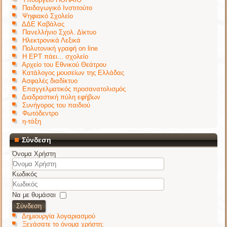
Παιδαγωγικό Ινστιτούτο
Ψηφιακό Σχολείο
ΔΔΕ Καβάλας
Πανελλήνιο Σχολ. Δίκτυο
Ηλεκτρονικά Λεξικά
Πολυτονική γραφή on line
Η ΕΡΤ πάει... σχολείο
Αρχείο του Εθνικού Θεάτρου
Κατάλογος μουσείων της Ελλάδας
Ασφαλές διαδίκτυο
Επαγγελματικός προσανατολισμός
Διαδραστική πύλη εφήβων
Συνήγορος του παιδιού
Φωτόδεντρο
η-τάξη
Σύνδεση
Όνομα Χρήστη
Κωδικός
Να με θυμάσαι
Σύνδεση
Δημιουργία λογαριασμού
Ξεχάσατε το όνομα χρήστη;