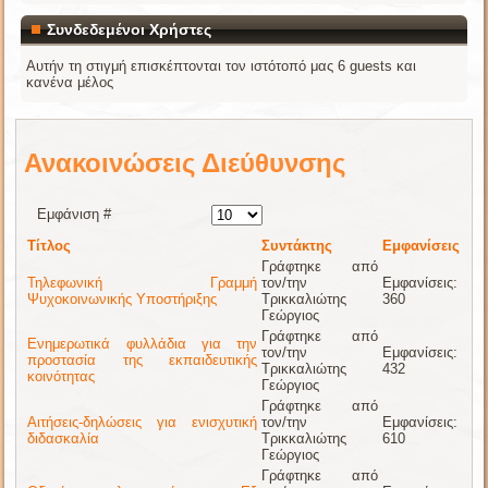
Συνδεδεμένοι Χρήστες
Αυτήν τη στιγμή επισκέπτονται τον ιστότοπό μας 6 guests και
κανένα μέλος
Ανακοινώσεις Διεύθυνσης
Εμφάνιση #
Τίτλος
Συντάκτης
Εμφανίσεις
Γράφτηκε από
Τηλεφωνική Γραμμή
τον/την
Εμφανίσεις:
Ψυχοκοινωνικής Υποστήριξης
Τρικκαλιώτης
360
Γεώργιος
Γράφτηκε από
Ενημερωτικά φυλλάδια για την
τον/την
Εμφανίσεις:
προστασία της εκπαιδευτικής
Τρικκαλιώτης
432
κοινότητας
Γεώργιος
Γράφτηκε από
Αιτήσεις-δηλώσεις για ενισχυτική
τον/την
Εμφανίσεις:
διδασκαλία
Τρικκαλιώτης
610
Γεώργιος
Γράφτηκε από