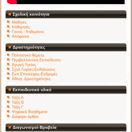
Σχολική κοινότητα
Μαθητές
Καθηγητές
Γονείς - Κηδεμόνες
Απόφοιτοι
Δραστηριότητες
Πολιτιστικά θέματα
Περιβαλλοντική Εκπαίδευση
Αγωγή Υγείας
Σχολ.Γιορτές-Εκδηλώσεις
Εκπ.Επισκέψεις-Εκδρομές
Αθλητ. Δραστηριότητες
Εκπαιδευτικό υλικό
Τάξη Α
Τάξη Β
Τάξη Γ
Ψηφιακά Βοηθήματα
Διάφορα άρθρα
Διαγωνισμοί-Βραβεία