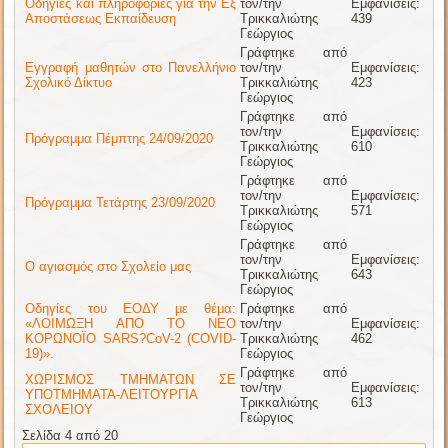
Οδηγίες και πληροφορίες για την Εξ
τον/την
Εμφανίσεις:
Αποστάσεως Εκπαίδευση
Τρικκαλιώτης
439
Γεώργιος
Γράφτηκε από
Εγγραφή μαθητών στο Πανελλήνιο
τον/την
Εμφανίσεις:
Σχολικό Δίκτυο
Τρικκαλιώτης
423
Γεώργιος
Γράφτηκε από
τον/την
Εμφανίσεις:
Πρόγραμμα Πέμπτης 24/09/2020
Τρικκαλιώτης
610
Γεώργιος
Γράφτηκε από
τον/την
Εμφανίσεις:
Πρόγραμμα Τετάρτης 23/09/2020
Τρικκαλιώτης
571
Γεώργιος
Γράφτηκε από
τον/την
Εμφανίσεις:
Ο αγιασμός στο Σχολείο μας
Τρικκαλιώτης
643
Γεώργιος
Οδηγίες του ΕΟΔΥ με θέμα:
Γράφτηκε από
«ΛΟΙΜΩΞΗ ΑΠΟ ΤΟ ΝΕΟ
τον/την
Εμφανίσεις:
ΚΟΡΩΝΟΪΟ SARS?CoV-2 (COVID-
Τρικκαλιώτης
462
19)».
Γεώργιος
Γράφτηκε από
ΧΩΡΙΣΜΟΣ ΤΜΗΜΑΤΩΝ ΣΕ
τον/την
Εμφανίσεις:
ΥΠΟΤΜΗΜΑΤΑ-ΛΕΙΤΟΥΡΓΙΑ
Τρικκαλιώτης
613
ΣΧΟΛΕΙΟΥ
Γεώργιος
Σελίδα 4 από 20