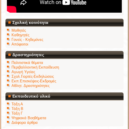
Σχολική κοινότητα
Μαθητές
Καθηγητές
Γονείς - Κηδεμόνες
Απόφοιτοι
Δραστηριότητες
Πολιτιστικά θέματα
Περιβαλλοντική Εκπαίδευση
Αγωγή Υγείας
Σχολ.Γιορτές-Εκδηλώσεις
Εκπ.Επισκέψεις-Εκδρομές
Αθλητ. Δραστηριότητες
Εκπαιδευτικό υλικό
Τάξη Α
Τάξη Β
Τάξη Γ
Ψηφιακά Βοηθήματα
Διάφορα άρθρα