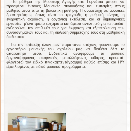
Το μάθημα της Μουσικής Αγωγής στο Γυμνάσιο μπορεί να
προσφέρει έντονες Μουσικές συγκινήσεις και εμπειρίες στους
μαθητές μέσα από τη βιωματική μάθηση. Η συμμετοχή σε μουσικές
δραστηριότητες όπως είναι το τραγούδι, η ρυθμική κίνηση, η
ενεργητική ακρόαση, η οργανική εκτέλεση, και οι δημιουργικές
εργασίες, μ΄ένα τρόπο ευχάριστο και άμεσα αντιληπτό για τα παιδιά,
ενθαρρύνει την επιθυμία τους για έκφραση και εξωτερίκευση των
συναισθημάτων τους και τη διάθεση συμμετοχής τους στη μαθησιακή
διαδικασία.
Για την επίτευξη όλων των παραπάνω στόχων, φροντίσαμε το
εργαστήριο μουσικής του σχολείου μας να διαθέτει όλα τα
απαραίτητα μέσα. Ενδεικτικά αναφέρουμε τα μουσικά
όργανα(αρμόνια, ακορντεόν, μεταλλόφωνα, κιθάρες, κρουστά,
φλογέρες) τον ειδικό πίνακα(πεντάγραμμο) καθώς επίσης και Η/Υ
εξοπλισμένος με ειδικά μουσικά προγράμματα.