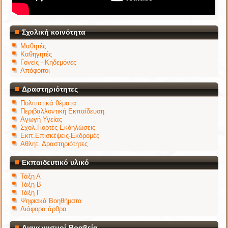
Σχολική κοινότητα
Μαθητές
Καθηγητές
Γονείς - Κηδεμόνες
Απόφοιτοι
Δραστηριότητες
Πολιτιστικά θέματα
Περιβαλλοντική Εκπαίδευση
Αγωγή Υγείας
Σχολ.Γιορτές-Εκδηλώσεις
Εκπ.Επισκέψεις-Εκδρομές
Αθλητ. Δραστηριότητες
Εκπαιδευτικό υλικό
Τάξη Α
Τάξη Β
Τάξη Γ
Ψηφιακά Βοηθήματα
Διάφορα άρθρα
Διαγωνισμοί-Βραβεία