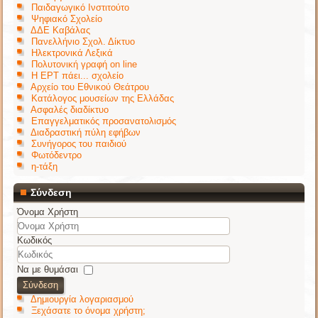
Παιδαγωγικό Ινστιτούτο
Ψηφιακό Σχολείο
ΔΔΕ Καβάλας
Πανελλήνιο Σχολ. Δίκτυο
Ηλεκτρονικά Λεξικά
Πολυτονική γραφή on line
Η ΕΡΤ πάει... σχολείο
Αρχείο του Εθνικού Θεάτρου
Κατάλογος μουσείων της Ελλάδας
Ασφαλές διαδίκτυο
Επαγγελματικός προσανατολισμός
Διαδραστική πύλη εφήβων
Συνήγορος του παιδιού
Φωτόδεντρο
η-τάξη
Σύνδεση
Όνομα Χρήστη
Κωδικός
Να με θυμάσαι
Σύνδεση
Δημιουργία λογαριασμού
Ξεχάσατε το όνομα χρήστη;