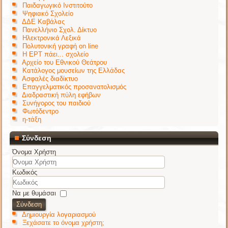
Παιδαγωγικό Ινστιτούτο
Ψηφιακό Σχολείο
ΔΔΕ Καβάλας
Πανελλήνιο Σχολ. Δίκτυο
Ηλεκτρονικά Λεξικά
Πολυτονική γραφή on line
Η ΕΡΤ πάει... σχολείο
Αρχείο του Εθνικού Θεάτρου
Κατάλογος μουσείων της Ελλάδας
Ασφαλές διαδίκτυο
Επαγγελματικός προσανατολισμός
Διαδραστική πύλη εφήβων
Συνήγορος του παιδιού
Φωτόδεντρο
η-τάξη
Σύνδεση
Όνομα Χρήστη
Κωδικός
Να με θυμάσαι
Σύνδεση
Δημιουργία λογαριασμού
Ξεχάσατε το όνομα χρήστη;