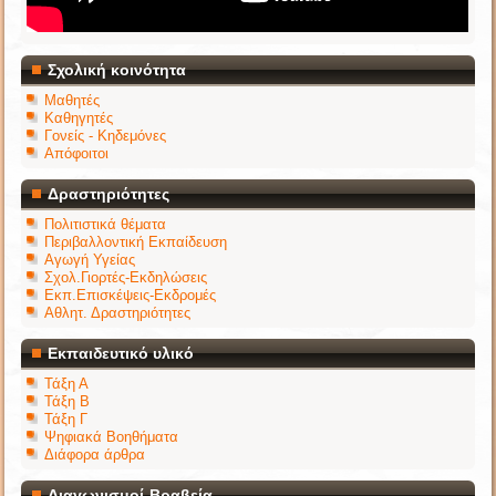
Σχολική κοινότητα
Μαθητές
Καθηγητές
Γονείς - Κηδεμόνες
Απόφοιτοι
Δραστηριότητες
Πολιτιστικά θέματα
Περιβαλλοντική Εκπαίδευση
Αγωγή Υγείας
Σχολ.Γιορτές-Εκδηλώσεις
Εκπ.Επισκέψεις-Εκδρομές
Αθλητ. Δραστηριότητες
Εκπαιδευτικό υλικό
Τάξη Α
Τάξη Β
Τάξη Γ
Ψηφιακά Βοηθήματα
Διάφορα άρθρα
Διαγωνισμοί-Βραβεία