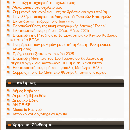
Η Γ' τάξη αποχαιρετά το σχολείο μας
Αθλοπαιδιές στο σχολείο μας
Συμμετοχή του σχολείου μας σε δράσεις ενεργού πολίτη
Πανελλήνια διάκριση σε Διαγωνισμό Φυσικών Επιστημών
Εκπαιδευτική εκδρομή στα Ιωάννινα
Παρακολούθηση της κινηματογραφικής όπερας "Tosca"
Εκπαιδευτική εκδρομή στη Θάσο Μάιος 2025
Επίσκεψη της Γ' τάξης στο 1ο Εργαστηριακό Κέντρο Καβάλας
και στο 1ο ΕΠΑΛ
Ενημέρωση των μαθητών μας από τη Δίωξη Ηλεκτρονικού
Εγκλήματος
Πρόγραμμα εξετάσεων Ιουνίου 2025
Επίσκεψη Μαθητών του 1ου Γυμνασίου Καβάλας στη
Νυρεμβέργη - Μια Ανταλλαγή με Θέμα τη Βιωσιμότητα
Εκπαιδευτική εκδρομή στα Τρίκαλα, Μετέωρα, Βόλο
Συμμετοχή στο 1ο Μαθητικό Φεστιβάλ Τοπικής Ιστορίας
Η πόλη μας
Δήμος Καβάλας
Δημοτική Βιβλιοθήκη
Δημοτικό Ωδείο
ΔΗ.ΠΕ.ΘΕ.
Μουσείο Καπνού
Ιστορικό και Λογοτεχνικό Αρχείο
Χρήσιμοι Σύνδεσμοι