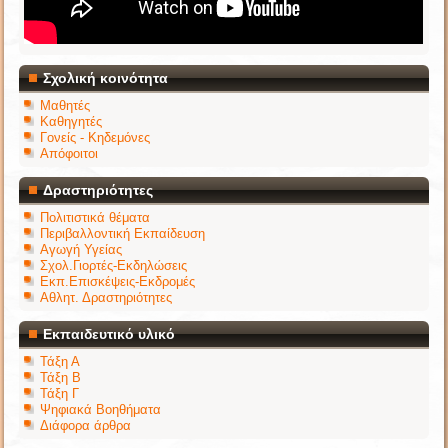
Σχολική κοινότητα
Μαθητές
Καθηγητές
Γονείς - Κηδεμόνες
Απόφοιτοι
Δραστηριότητες
Πολιτιστικά θέματα
Περιβαλλοντική Εκπαίδευση
Αγωγή Υγείας
Σχολ.Γιορτές-Εκδηλώσεις
Εκπ.Επισκέψεις-Εκδρομές
Αθλητ. Δραστηριότητες
Εκπαιδευτικό υλικό
Τάξη Α
Τάξη Β
Τάξη Γ
Ψηφιακά Βοηθήματα
Διάφορα άρθρα