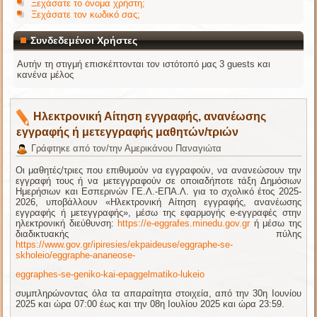
Ξεχάσατε το όνομα χρήστη;
Ξεχάσατε τον κωδικό σας;
Συνδεδεμένοι Χρήστες
Αυτήν τη στιγμή επισκέπτονται τον ιστότοπό μας 3 guests και
κανένα μέλος
Ηλεκτρονική Αίτηση εγγραφής, ανανέωσης
εγγραφής ή μετεγγραφής μαθητών/τριών
Γράφτηκε από τον/την Αμερικάνου Παναγιώτα
Οι μαθητές/τριες που επιθυμούν να εγγραφούν, να ανανεώσουν την
εγγραφή τους ή να μετεγγραφούν σε οποιαδήποτε τάξη Δημόσιων
Ημερήσιων και Εσπερινών ΓΕ.Λ.-ΕΠΑ.Λ. για το σχολικό έτος 2025-
2026, υποβάλλουν «Ηλεκτρονική Αίτηση εγγραφής, ανανέωσης
εγγραφής ή μετεγγραφής», μέσω της εφαρμογής e-εγγραφές στην
ηλεκτρονική διεύθυνση:
https://e-eggrafes.minedu.gov.gr
ή μέσω της
διαδικτυακής πύλης
https://www.gov.gr/ipiresies/ekpaideuse/eggraphe-se-
skholeio/eggraphe-ananeose-
eggraphes-se-geniko-kai-epaggelmatiko-lukeio
συμπληρώνοντας όλα τα απαραίτητα στοιχεία,
από την 30η Ιουνίου
2025 και ώρα 07:00 έως και την 08η Ιουλίου 2025 και ώρα 23:59.